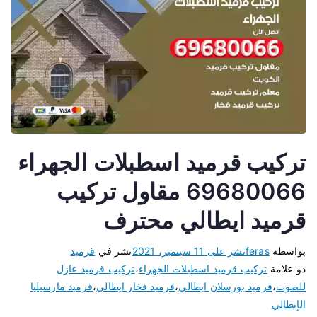
تركيب قرميد اسطبلات الجهراء
69680066 مقاول تركيب
قرميد ايطالي محترف
بواسطة
feras
نشر على
11 سبتمبر، 2021
نشر في
قرميد
ذو علامة
تركيب قرميد اسطبلات الجهراء
،
تركيب قرميد عازل
للصوت
،
قرميد بورسلان ايطالي
،
قرميد فخار ايطالي
،
قرميد مارسيليا
الإيطالي