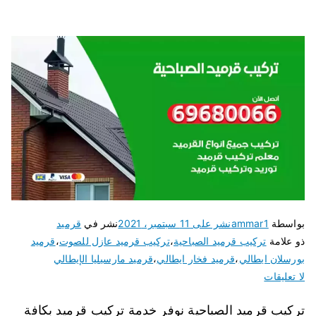
بواسطة
ammar1
نشر على
11 سبتمبر، 2021
نشر في
قرميد
ذو علامة
تركيب قرميد الصباحية
،
تركيب قرميد عازل للصوت
،
قرميد
بورسلان ايطالي
،
قرميد فخار ايطالي
،
قرميد مارسيليا الإيطالي
لا تعليقات
تركيب قرميد الصباحية نوفر خدمة تركيب قرميد بكافة